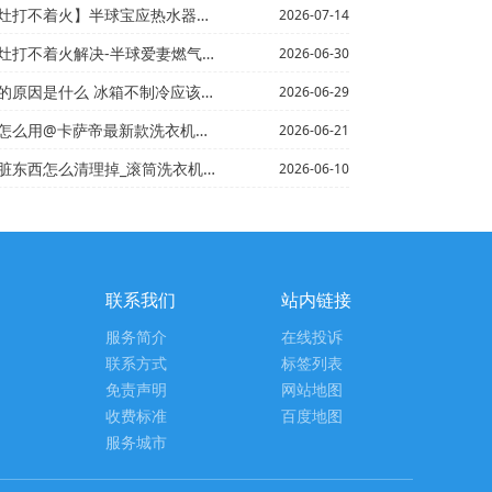
火】半球宝应热水器维修电话,运城热水器维修电话
2026-07-14
不着火解决-半球爱妻燃气灶打不着火没火花
2026-06-30
冰箱不制冷应该如何解决_冰箱不制冷维修多少钱 ？冰箱不...
2026-06-29
萨帝最新款洗衣机怎么用_卡萨帝最新款洗衣机使用方法
2026-06-21
掉_滚筒洗衣机的脏东西清理掉方法_滚筒洗衣机的转速如何...
2026-06-10
联系我们
站内链接
服务简介
在线投诉
联系方式
标签列表
免责声明
网站地图
收费标准
百度地图
服务城市