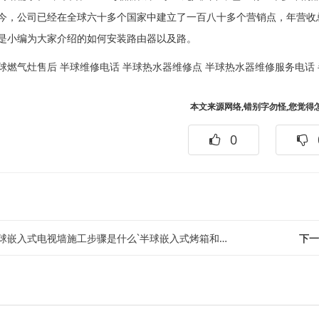
今，公司已经在全球六十多个国家中建立了一百八十多个营销点，年营收
是小编为大家介绍的如何安装路由器以及路。
球燃气灶售后
半球维修电话
半球热水器维修点
半球热水器维修服务电话
本文来源网络,错别字勿怪,您觉得
0
球嵌入式电视墙施工步骤是什么`半球嵌入式烤箱和普通烤箱的区别是什么
下一