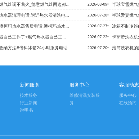
气灶调不着火_德意燃气灶两边都打不着火
半球宝雪燃气灶打不着
2026-08-09
电话,附近热水器清洗电话-半球赤峰热水器选购电话,沈阳海尔热水...
半球爱妻燃气灶打
2026-07-28
器售后电话,澳柯玛热水器保修几年~赤壁安装热水器电话,附近安装...
冰箱不制冷维的原因是什么 
2026-07-27
自己工作了+燃气热水器自己工作了还能用吗
卡萨帝洗衣机怎么用@卡
2026-07-22
收纳方法#倍科冰箱24小时服务电话
滚筒洗衣机的脏东西怎么清理
2026-07-20
新闻服务
服务中心
客服动态
技术服务
维修清洗安装服
服务中心
行业新闻
务
在线预约
说明书