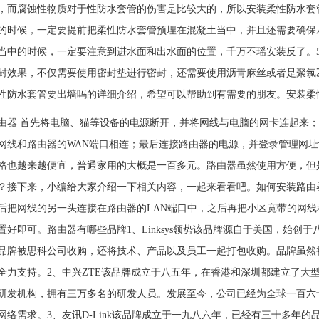
，而腐蚀性物质对于性防水套管的伤害是比较大的，所以安装柔性防水套
的时候，一定要提前把柔性防水套管预埋在混凝土当中，并且还需要确保
当中的时候，一定要注意到进水面和出水面的位置，千万不瑶安装反了。
封效果，不仅需要使用密封垫进行密封，还需要使用沥青麻丝或者是聚氯
性防水套管要出墙吗的详细介绍，希望可以帮助到有需要的朋友。安装柔
由器 首先将电脑、猫等设备的电源断开，并将网线与电脑的网卡连起来；
的网线和路由器的WAN端口相连；最后连接路由器的电源，并登录
格也越来越便宜，普通家用的大概是一百多元。路由器虽然使用方便，但
？接下来，小编给大家介绍一下相关内容，一起来看看吧。如何安装路由
后把网线的另一头连接在路由器的LAN端口中，之后再把小区宽带的网线
置好即可。路由器有哪些品牌1、Linksys领势该品牌源自于美国，始
品牌被思科公司收购，还将技术、产品以及员工一起打包收购。品牌虽然
全力支持。2、中兴ZTE该品牌成立于八五年，在香港和深圳都建立了大
研发机构，拥有三万多名的研发人员。发展至今，公司已经为全球一百六
网络需求。3、友讯D-Link该品牌成立于一九八六年，已经有三十多年