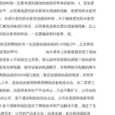
管的时候一定要考虑到腐蚀性物质所带来的影响。4、安装柔
水平，从而避免柔性防水套管出现倾斜现象。把柔性防水套管
5、在进行柔性防水套管连接的时候，为了确保柔性防水套管
乙烯泡沫板进行填充，从而避免连接位置出现渗漏现象。以上
性防水套管的时候，一定要确保密封效果，假_
然后把网线的另一头连接在路由器的LAN端口中，之后再把
管理网址设置好即可。 如今基本上的家庭都安装了路由
是很多人不知道怎么安装。那么如何安装路由器呢？路由器有
器首先将电脑、猫等设备的电源断开，并将网线与电脑的网卡
和路由器的WAN端口相连；最后连接路由器的电源，并登录
创于八八年，是知名的家用和商用网络设备制造企业。在二零零三
被收购，但是研发和生产不会停止，只会不断扩大，公司会给
型的公司，是个通信制造的综合企业。公司在美国和瑞典等国
十多个国家和地区提供了网络技术和产品解决方案，满足了无
的品牌历史。公司的产品多元化，品质卓越，多次获得国际奖