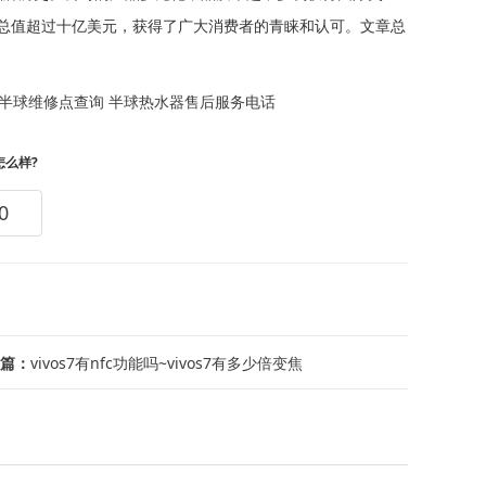
总值超过十亿美元，获得了广大消费者的青睐和认可。文章总
半球维修点查询
半球热水器售后服务电话
怎么样?
0
篇：
vivos7有nfc功能吗~vivos7有多少倍变焦