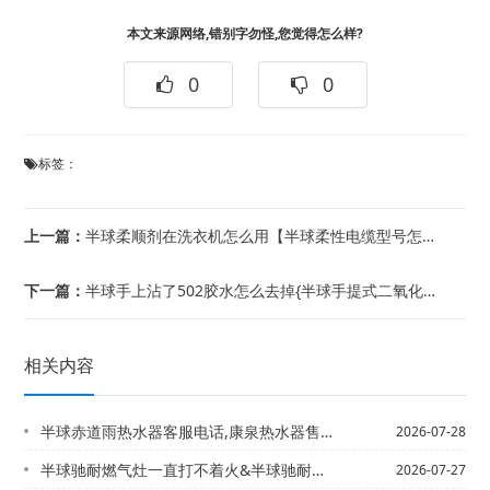
本文来源网络,错别字勿怪,您觉得怎么样?
0
0
标签：
上一篇：
半球柔顺剂在洗衣机怎么用【半球柔性电缆型号怎么看
下一篇：
半球手上沾了502胶水怎么去掉{半球手提式二氧化碳灭火器有效期是多少
相关内容
半球赤道雨热水器客服电话,康泉热水器售后电话&半球赤峰安装热水器招聘电话,辽阳红...
2026-07-28
半球驰耐燃气灶一直打不着火&半球驰耐热水器售后电话,丹丽斯顿热水器售后联系电话
2026-07-27