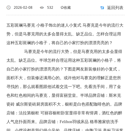
返回列表
2026-02-08
532
收藏
五彩斑斓马赛克 小格子饰出的迷人小复式 马赛克是今年的流行大
势，但是马赛克用的太多会显得太乱、缺乏品位。怎样合理运用
这种五彩斑斓的小格子，将自己的小家打扮的漂漂亮亮的？
马赛克是今年的流行大势，但是马赛克用的太多会显得
太乱、缺乏品位。半球怎样合理运用这种五彩斑斓的小格子，将
自己的小家打扮的漂漂亮亮的？下图是网友新装修好的小复式，
面积不大，但装修还满用心的。或许他对马赛克的理解正是您所
寻找的，那么就看图跟他试着交流一下吧。先看洗手间，用了金
色和红色相间的马赛克，显得富丽堂皇。半球品牌店铺：斯米克
瓷砖 威尔斯瓷砖厨房面积不大，橱柜是白色搭配咖啡色的。品牌
店铺：法拉第橱柜 可丽容橱柜卧室显得非常有情调，酒红色的醉
人气息扑面而来。品牌店铺：Felihon羽绒床品 格蒂雅家纺洗手
间，小摆设都是我们很少见的。品牌店铺： 中陶卫浴 美标卫浴客