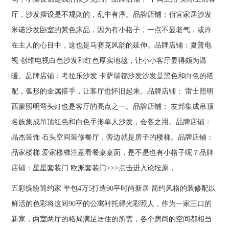
厅，沙发摆设是不规则的，乱中有序。品牌店铺：佰宜家居沙发
米诺沙发卧室的紫色床品，因为有小格子，一点不显老气，或许
在主人的心目中，这也是马赛克风韵的延伸。品牌店铺：夏普电
视 创维电视白色沙发和红色厚实地毯，让小小客厅显得颇为温
暖。品牌店铺：考拉乐沙发 卡萨瑞都沙发沙发是黑色和白色的搭
配，弧形的金属搭手，让客厅也怀旧起来。品牌店铺： 雷士照明
西蒙照明弯头灯也是客厅的亮点之一。品牌店铺： 友邦集成吊顶
名族集成吊顶红色和白色手形单人沙发，会客之用。品牌店铺：
晶杰装饰 石头空间装修餐厅，旁边就是房子的楼梯。品牌店铺：
品家楼梯 爱家楼梯注意看餐桌桌面，是不是也有小格子呢？品牌
店铺：星星套装门 欧派套装门>>>点击进入论坛原，
五彩缤纷简约家 半包4万5打造90平时尚新居 简约风格的装修配以
鲜活的色彩将这间90平的公寓衬托得光彩照人，作为一家三口的
新家，两室两厅的格局满足居住的所需，各个房间的空间都相当